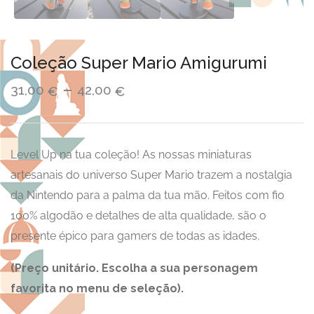
Coleção Super Mario Amigurumi
Faixa
–
31,00
42,00
€
€
de
preço:
31,00 €
Level Up na tua coleção! As nossas miniaturas
através
artesanais do universo Super Mario trazem a nostalgia
de
da Nintendo para a palma da tua mão. Feitos com fio
42,00 €
100% algodão e detalhes de alta qualidade, são o
presente épico para gamers de todas as idades.
(Preço unitário. Escolha a sua personagem
favorita no menu de seleção).