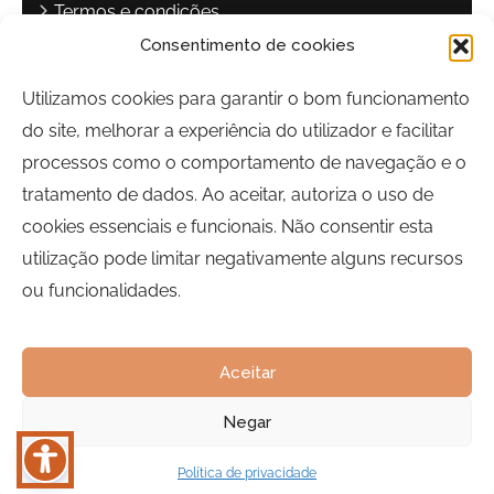
Termos e condições
Consentimento de cookies
Política de privacidade
Livro de reclamações
Utilizamos cookies para garantir o bom funcionamento
do site, melhorar a experiência do utilizador e facilitar
Contactos
processos como o comportamento de navegação e o
Largo Sebastião Martins Mestre
tratamento de dados. Ao aceitar, autoriza o uso de
8700-349, Olhão, Portugal
cookies essenciais e funcionais. Não consentir esta
Horário:
Segunda a Sexta-feira | 09h00 às 17h00
utilização pode limitar negativamente alguns recursos
ou funcionalidades.
Telefone:
289 700 120
Email:
bairrocomalma@cm-olhao.pt
Aceitar
Negar
Política de privacidade
Português