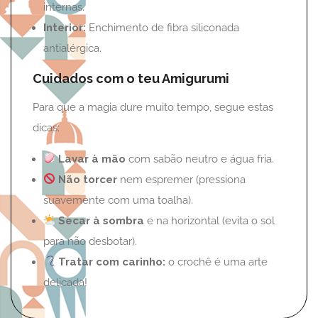
internas.
Interior:
Enchimento de fibra siliconada
antialérgica.
Cuidados com o teu Amigurumi
Para que a magia dure muito tempo, segue estas
dicas:
Lavar à mão
com sabão neutro e água fria.
Não torcer
nem espremer (pressiona
suavemente com uma toalha).
Secar à sombra
e na horizontal (evita o sol
para não desbotar).
Tratar com carinho:
o crochê é uma arte
delicada!