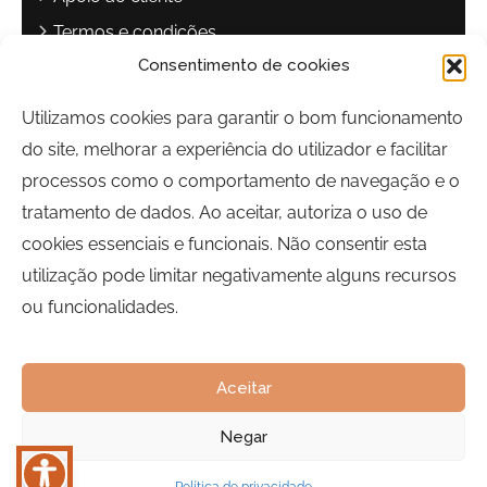
Termos e condições
Consentimento de cookies
Política de privacidade
Livro de reclamações
Utilizamos cookies para garantir o bom funcionamento
do site, melhorar a experiência do utilizador e facilitar
Contactos
processos como o comportamento de navegação e o
Largo Sebastião Martins Mestre
tratamento de dados. Ao aceitar, autoriza o uso de
8700-349, Olhão, Portugal
cookies essenciais e funcionais. Não consentir esta
Horário:
Segunda a Sexta-feira | 09h00 às 17h00
utilização pode limitar negativamente alguns recursos
ou funcionalidades.
Telefone:
289 700 120
Email:
bairrocomalma@cm-olhao.pt
Aceitar
Negar