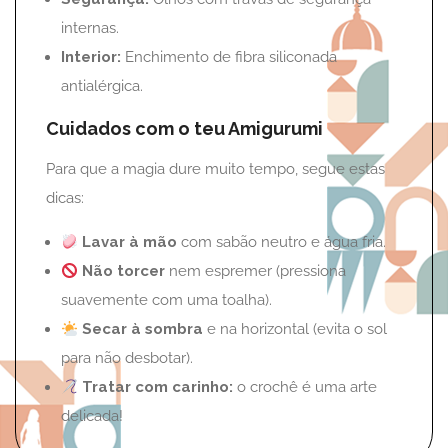
internas.
Interior:
Enchimento de fibra siliconada
antialérgica.
Cuidados com o teu Amigurumi
Para que a magia dure muito tempo, segue estas
dicas:
Lavar à mão
com sabão neutro e água fria.
Não torcer
nem espremer (pressiona
suavemente com uma toalha).
Secar à sombra
e na horizontal (evita o sol
para não desbotar).
Tratar com carinho:
o crochê é uma arte
delicada!