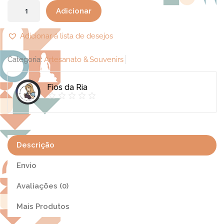
Quantidade
Adicionar
de
Coração
Adicionar á lista de desejos
Amigurumi
Categoria:
Artesanato & Souvenirs
Fios da Ria
Descrição
Envio
Avaliações (0)
Mais Produtos