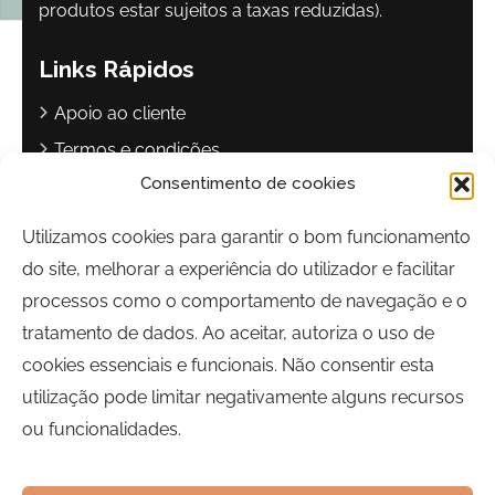
produtos estar sujeitos a taxas reduzidas).
Links Rápidos
Apoio ao cliente
Termos e condições
Consentimento de cookies
Política de privacidade
Livro de reclamações
Utilizamos cookies para garantir o bom funcionamento
do site, melhorar a experiência do utilizador e facilitar
Contactos
processos como o comportamento de navegação e o
Largo Sebastião Martins Mestre
tratamento de dados. Ao aceitar, autoriza o uso de
8700-349, Olhão, Portugal
cookies essenciais e funcionais. Não consentir esta
Horário:
Segunda a Sexta-feira | 09h00 às 17h00
utilização pode limitar negativamente alguns recursos
ou funcionalidades.
Telefone:
289 700 120