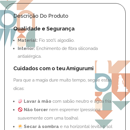
Descrição Do Produto
Qualidade e Segurança
Material:
Fio 100% algodão.
Interior:
Enchimento de fibra siliconada
antialérgica.
Cuidados com o teu Amigurumi
Para que a magia dure muito tempo, segue estas
dicas:
Lavar à mão
com sabão neutro e água fria.
Não torcer
nem espremer (pressiona
suavemente com uma toalha).
Secar à sombra
e na horizontal (evita o sol