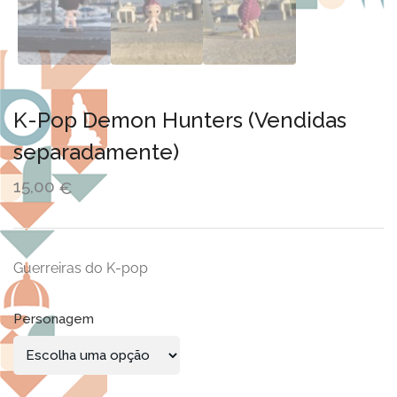
K-Pop Demon Hunters (Vendidas
separadamente)
15,00
€
Guerreiras do K-pop
Personagem