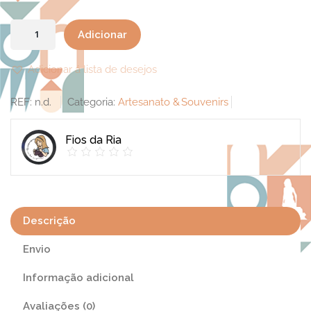
Quantidade
Adicionar
de
K-
Adicionar á lista de desejos
Pop
REF:
n.d.
Categoria:
Artesanato & Souvenirs
Demon
Hunters
Fios da Ria
(Vendidas
separadamente)
Descrição
Envio
Informação adicional
Avaliações (0)