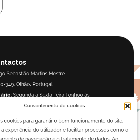
ntactos
go Sebastião Martins Mestre
0-349, Olhão, Portugal
ário:
Segunda a Sexta-feira | 09h00 às
00
Consentimento de cookies
os cookies para garantir o bom funcionamento do site,
lefone:
289 700 120
a experiência do utilizador e facilitar processos como o
il:
bairrocomalma@cm-olhao.pt
mento de navegação e o tratamento de dados. Ao