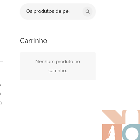
Procurar
por:
Carrinho
Nenhum produto no
carrinho.
o
a
a