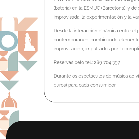
(batería) en la ESMUC (Barcelona), y de
improvisada, la experimentación y la van
Desde la interacción dinámica entre el pi
contemporáneo, combinando elementos 
improvisación, impulsados por la compl
Reservas pelo tel.: 289 704 397
Durante os espetáculos de música ao v
euros) para cada consumidor.