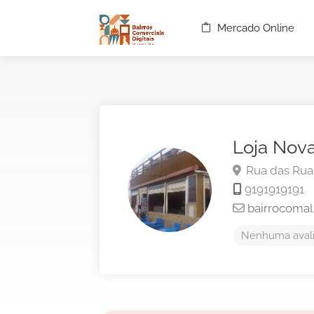
Mercado Online
Loja Nov
Rua das Ruas
9191919191
bairrocoma
Nenhuma avali