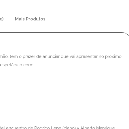
0)
Mais Produtos
hão, tem o prazer de anunciar que vai apresentar no próximo
 espetáculo com:
del encuentro de Rodrigo Lepe (piano) y Alberto Manrique