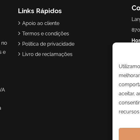
Co
Links Rápidos
Lar
Apoio ao cliente
870
Termos e condições
Hor
r no
Política de privacidade
17h
s e
Livro de reclamações
Utilizam
Te
melhorar 
Ema
comporta
VA
aceitar, 
consentir
a
recursos