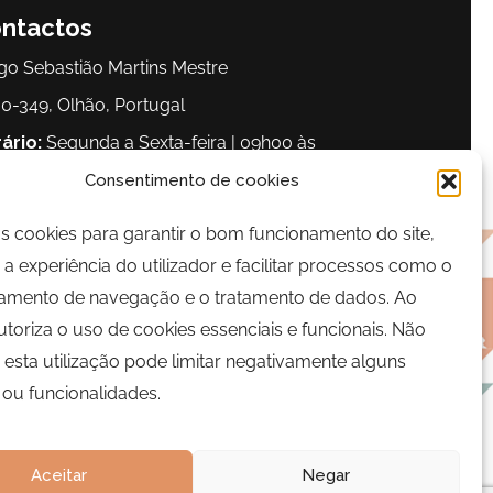
ntactos
go Sebastião Martins Mestre
0-349, Olhão, Portugal
ário:
Segunda a Sexta-feira | 09h00 às
00
Consentimento de cookies
os cookies para garantir o bom funcionamento do site,
lefone:
289 700 120
a experiência do utilizador e facilitar processos como o
il:
bairrocomalma@cm-olhao.pt
mento de navegação e o tratamento de dados. Ao
autoriza o uso de cookies essenciais e funcionais. Não
 esta utilização pode limitar negativamente alguns
 ou funcionalidades.
Aceitar
Negar