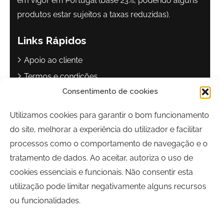
em vigor em Portugal (base 23%, podendo alguns
produtos estar sujeitos a taxas reduzidas).
Links Rápidos
Apoio ao cliente
Termos e condições
Consentimento de cookies
Política de privacidade
Livro de reclamações
Utilizamos cookies para garantir o bom funcionamento
do site, melhorar a experiência do utilizador e facilitar
Contactos
processos como o comportamento de navegação e o
Largo Sebastião Martins Mestre
tratamento de dados. Ao aceitar, autoriza o uso de
8700-349, Olhão, Portugal
cookies essenciais e funcionais. Não consentir esta
Horário:
Segunda a Sexta-feira | 09h00 às 17h00
utilização pode limitar negativamente alguns recursos
ou funcionalidades.
Telefone:
289 700 120