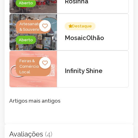
Rosinha
Aberto
Artesanato
Destaque
& Souvenirs
MosaicOlhão
Aberto
Feiras &
Comércio
Infinity Shine
Local
Navegação
Artigos mais antigos
de
artigos
Avaliações
(4)