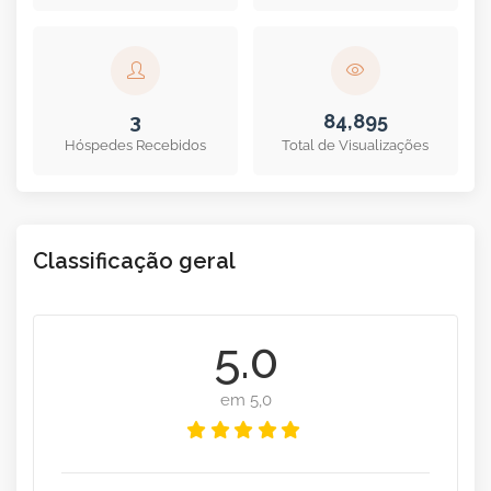
5.0
10
Classificação
Total de Reservas
3
84,895
Classificação geral
Hóspedes Recebidos
Total de Visualizações
5.0
em 5,0