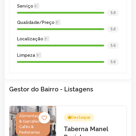
Serviço
5.0
Qualidade/Preço
5.0
Localização
5.0
Limpeza
5.0
Gestor do Bairro - Listagens
Alimentação
Destaque
& Garrafeira,
Cafés &
Taberna Manel
Pastelarias