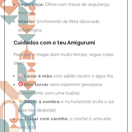
Segurança:
Olhos com travas de segurança
internas.
Interior:
Enchimento de fibra siliconada
antialérgica.
Cuidados com o teu Amigurumi
Para que a magia dure muito tempo, segue estas
dicas:
Lavar à mão
com sabão neutro e água fria.
Não torcer
nem espremer (pressiona
suavemente com uma toalha).
Secar à sombra
e na horizontal (evita o sol
para não desbotar).
Tratar com carinho:
o crochê é uma arte
delicada!