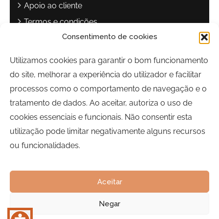
Apoio ao cliente
Termos e condições
Consentimento de cookies
Política de privacidade
Livro de reclamações
Utilizamos cookies para garantir o bom funcionamento
do site, melhorar a experiência do utilizador e facilitar
Contactos
processos como o comportamento de navegação e o
Largo Sebastião Martins Mestre
tratamento de dados. Ao aceitar, autoriza o uso de
8700-349, Olhão, Portugal
cookies essenciais e funcionais. Não consentir esta
Horário:
Segunda a Sexta-feira | 09h00 às 17h00
utilização pode limitar negativamente alguns recursos
ou funcionalidades.
Telefone:
289 700 120
Email:
bairrocomalma@cm-olhao.pt
Aceitar
Negar