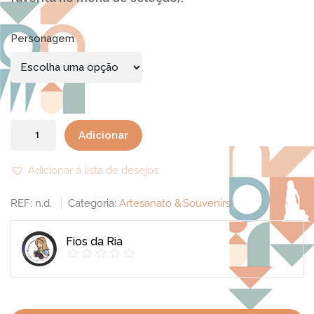
Personagem
Quantidade
Adicionar
de
Coleção
Adicionar á lista de desejos
Wednesday
REF:
n.d.
Categoria:
Artesanato & Souvenirs
Amigurumi
Fios da Ria