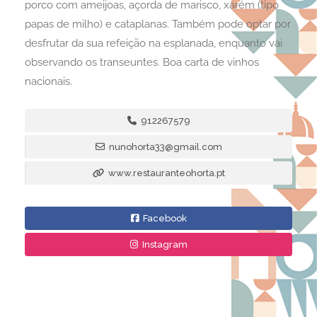
porco com ameijoas, açorda de marisco, xarém (tipo
papas de milho) e cataplanas. Também pode optar por
desfrutar da sua refeição na esplanada, enquanto vai
observando os transeuntes. Boa carta de vinhos
nacionais.
912267579
nunohorta33@gmail.com
www.restauranteohorta.pt
Facebook
Instagram