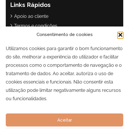
Links Rápidos
Apoio ao cliente
Termos e condições
Consentimento de cookies
Política de privacidade
Livro de reclamações
Utilizamos cookies para garantir o bom funcionamento
do site, melhorar a experiência do utilizador e facilitar
Contactos
processos como o comportamento de navegação e o
Largo Sebastião Martins Mestre
tratamento de dados. Ao aceitar, autoriza o uso de
8700-349, Olhão, Portugal
cookies essenciais e funcionais. Não consentir esta
Horário:
Segunda a Sexta-feira | 09h00 às 17h00
utilização pode limitar negativamente alguns recursos
ou funcionalidades.
Telefone:
289 700 120
Email:
bairrocomalma@cm-olhao.pt
Aceitar