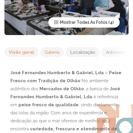
Mostrar Todas As Fotos
Visão geral
Galeria
Localização
Adicionar Av
José Fernandes Humberto & Gabriel, Lda – Peixe
Fresco com Tradição de Olhão
No ambiente
autêntico dos
Mercados de Olhão
, a banca de
José
Fernandes Humberto & Gabriel, Lda
é referência
em
peixe fresco de qualidade
, vindo diretamente
das lotas da região. Com anos de experiência e
dedicação ao que o mar oferece de melhor, aqui
encontra
variedade, frescura e atendimento de