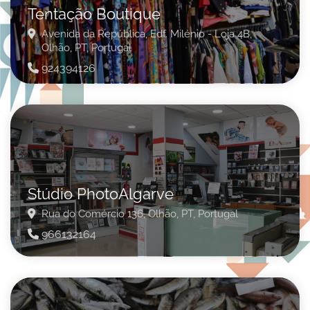
Tentação Boutique
Avenida da República, Edf. Milénio - Loja 4B,
Olhão,
PT,
Portugal
924394126
Stúdio PhotoAlgarve
Rua do Comércio 136,
Olhão,
PT,
Portugal
966132164