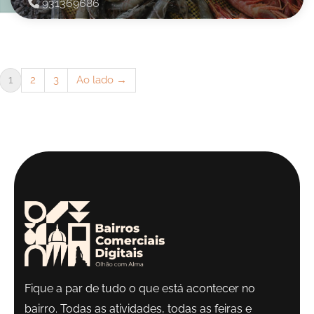
931369686
1
2
3
Ao lado →
Fique a par de tudo o que está acontecer no
bairro. Todas as atividades, todas as feiras e