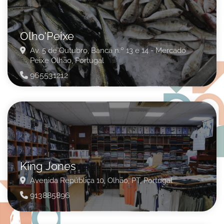
Olho'Peixe
Av. 5 de Outubro, Banca n.º 13 e 14 - Mercado
Peixe
Olhão,
Portugal
965531212
King Jones
Avenida República 10,
Olhão,
PT,
Portugal
913885896