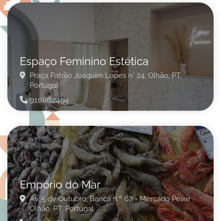
Espaço Feminino Estética
Praça Patrão Joaquim Lopes n° 24,
Olhão,
PT,
Portugal
910862494
Empório do Mar
Av. 5 de Outubro, Banca n.º 67 - Mercado Peixe
Olhão,
PT,
Portugal