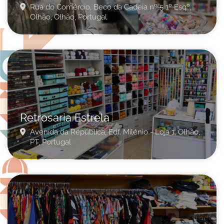
Rua do Comércio, Beco da Cadeia nº 5 1º Esqº,
Olhão,
Olhão,
Portugal
Retrosaria Estrela
Avenida da República, Edf. Milénio - Loja 1,
Olhão,
PT,
Portugal