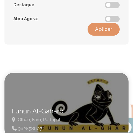
Destaque:
Abra Agora:
Aplicar
Funun Al-Gaharb
Olhão,
Faro,
Portugal
962858607