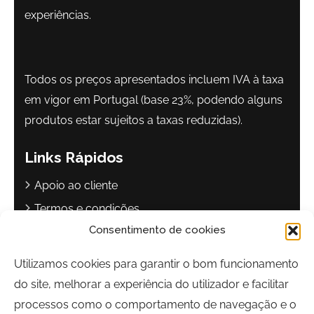
experiências.
Todos os preços apresentados incluem IVA à taxa
em vigor em Portugal (base 23%, podendo alguns
produtos estar sujeitos a taxas reduzidas).
Links Rápidos
Apoio ao cliente
Termos e condições
Consentimento de cookies
Política de privacidade
Livro de reclamações
Utilizamos cookies para garantir o bom funcionamento
do site, melhorar a experiência do utilizador e facilitar
Contactos
processos como o comportamento de navegação e o
Largo Sebastião Martins Mestre