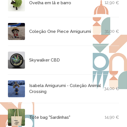
12,90
Ovelha em lã e barro
€
31,00
Coleção One Piece Amigurumi
€
Skywalker CBD
Isabela Amigurumi - Coleção Animal
34,00
€
Crossing
14,90
Tote bag "Sardinhas"
€