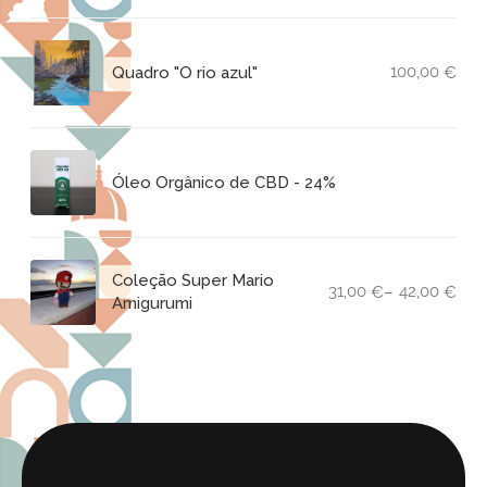
100,00
Quadro "O rio azul"
€
Óleo Orgânico de CBD - 24%
Coleção Super Mario
31,00
42,00
–
€
€
Amigurumi
Faixa
de
preço:
31,00 €
através
de
42,00 €