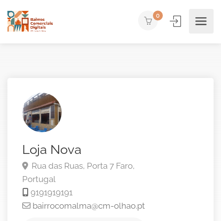
0
Loja Nova
Rua das Ruas, Porta 7
Faro,
Portugal
9191919191
bairrocomalma@cm-olhao.pt