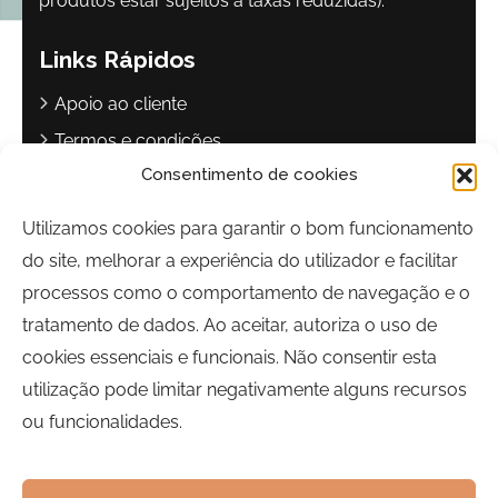
produtos estar sujeitos a taxas reduzidas).
Links Rápidos
Apoio ao cliente
Termos e condições
Consentimento de cookies
Política de privacidade
Livro de reclamações
Utilizamos cookies para garantir o bom funcionamento
do site, melhorar a experiência do utilizador e facilitar
Contactos
processos como o comportamento de navegação e o
Largo Sebastião Martins Mestre
tratamento de dados. Ao aceitar, autoriza o uso de
8700-349, Olhão, Portugal
cookies essenciais e funcionais. Não consentir esta
Horário:
Segunda a Sexta-feira | 09h00 às 17h00
utilização pode limitar negativamente alguns recursos
ou funcionalidades.
Telefone:
289 700 120
Email:
bairrocomalma@cm-olhao.pt