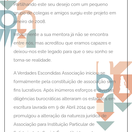
Partilhando este seu desejo com um pequeno
grupo de colegas e amigos surgiu este projeto em
janeiro de 2008.
Infelizmente a sua mentora já não se encontra
entre nós, mas acreditou que eramos capazes e
deixou-nos este legado para que o seu sonho se
torna-se realidade.
A Verdades Escondidas Associação iniciou-se
formalmente pela constituição de associação sem
fins lucrativos. Após inúmeros esforços e diversas
diligências burocráticas alteraram os estatutos em
escritura lavrada em 9 de Abril 2014 que
promulgou a alteração da natureza jurídica de
Associação para Instituição Particular de