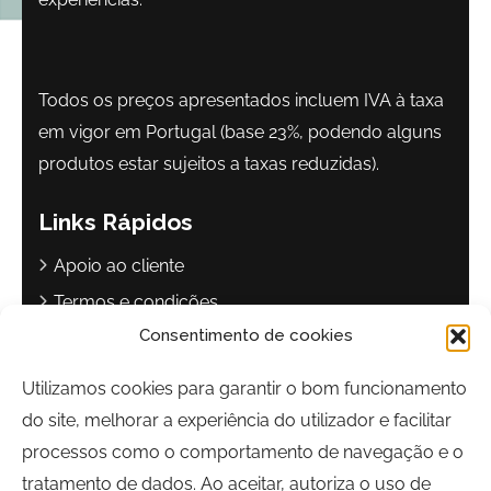
Todos os preços apresentados incluem IVA à taxa
em vigor em Portugal (base 23%, podendo alguns
produtos estar sujeitos a taxas reduzidas).
Links Rápidos
Apoio ao cliente
Termos e condições
Consentimento de cookies
Política de privacidade
Livro de reclamações
Utilizamos cookies para garantir o bom funcionamento
do site, melhorar a experiência do utilizador e facilitar
Contactos
processos como o comportamento de navegação e o
Largo Sebastião Martins Mestre
tratamento de dados. Ao aceitar, autoriza o uso de