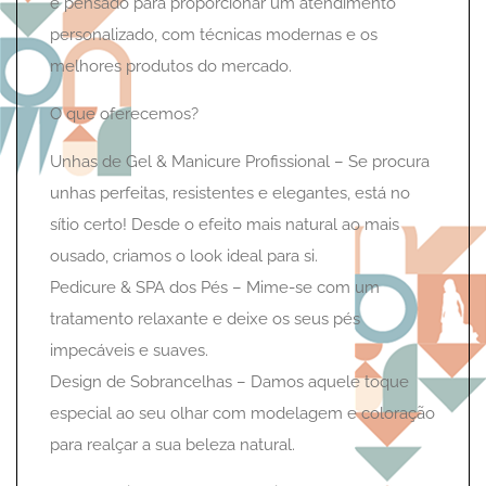
é pensado para proporcionar um atendimento
personalizado, com técnicas modernas e os
melhores produtos do mercado.
O que oferecemos?
Unhas de Gel & Manicure Profissional – Se procura
unhas perfeitas, resistentes e elegantes, está no
sítio certo! Desde o efeito mais natural ao mais
ousado, criamos o look ideal para si.
Pedicure & SPA dos Pés – Mime-se com um
tratamento relaxante e deixe os seus pés
impecáveis e suaves.
Design de Sobrancelhas – Damos aquele toque
especial ao seu olhar com modelagem e coloração
para realçar a sua beleza natural.