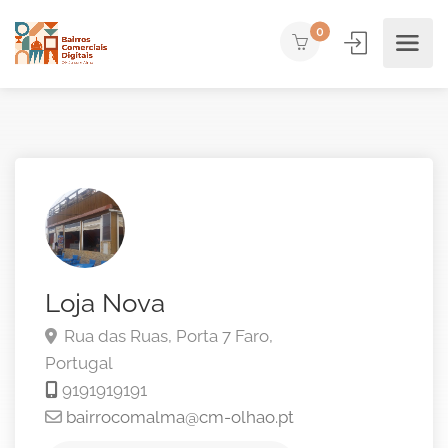
0
Loja Nova
Rua das Ruas, Porta 7
Faro,
Portugal
9191919191
bairrocomalma@cm-olhao.pt