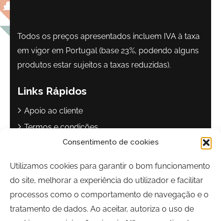
Todos os preços apresentados incluem IVA à taxa
em vigor em Portugal (base 23%, podendo alguns
produtos estar sujeitos a taxas reduzidas).
Links Rápidos
Apoio ao cliente
Termos e condições
Consentimento de cookies
Política de privacidade
Livro de reclamações
Utilizamos cookies para garantir o bom funcionamento
do site, melhorar a experiência do utilizador e facilitar
Contactos
processos como o comportamento de navegação e o
Largo Sebastião Martins Mestre
tratamento de dados. Ao aceitar, autoriza o uso de
8700-349, Olhão, Portugal