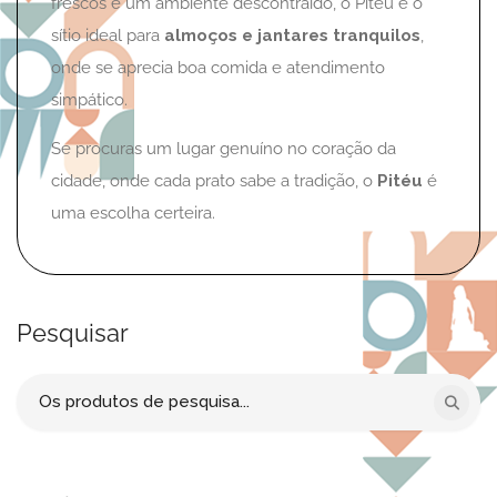
frescos e um ambiente descontraído, o Pitéu é o
sítio ideal para
almoços e jantares tranquilos
,
onde se aprecia boa comida e atendimento
simpático.
Se procuras um lugar genuíno no coração da
cidade, onde cada prato sabe a tradição, o
Pitéu
é
uma escolha certeira.
Pesquisar
Procurar
por: