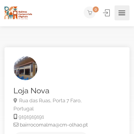
0
Loja Nova
Rua das Ruas, Porta 7
Faro,
Portugal
9191919191
bairrocomalma@cm-olhao.pt