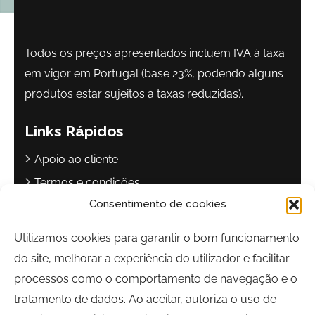
Todos os preços apresentados incluem IVA à taxa
em vigor em Portugal (base 23%, podendo alguns
produtos estar sujeitos a taxas reduzidas).
Links Rápidos
Apoio ao cliente
Termos e condições
Consentimento de cookies
Política de privacidade
Livro de reclamações
Utilizamos cookies para garantir o bom funcionamento
do site, melhorar a experiência do utilizador e facilitar
Contactos
processos como o comportamento de navegação e o
Largo Sebastião Martins Mestre
tratamento de dados. Ao aceitar, autoriza o uso de
8700-349, Olhão, Portugal