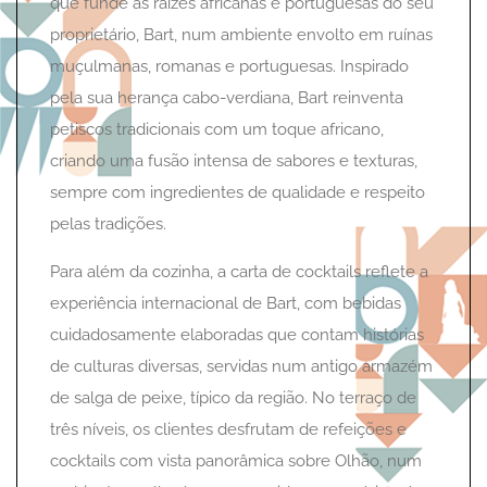
que funde as raízes africanas e portuguesas do seu
proprietário, Bart, num ambiente envolto em ruínas
muçulmanas, romanas e portuguesas. Inspirado
pela sua herança cabo-verdiana, Bart reinventa
petiscos tradicionais com um toque africano,
criando uma fusão intensa de sabores e texturas,
sempre com ingredientes de qualidade e respeito
pelas tradições.
Para além da cozinha, a carta de cocktails reflete a
experiência internacional de Bart, com bebidas
cuidadosamente elaboradas que contam histórias
de culturas diversas, servidas num antigo armazém
de salga de peixe, típico da região. No terraço de
três níveis, os clientes desfrutam de refeições e
cocktails com vista panorâmica sobre Olhão, num