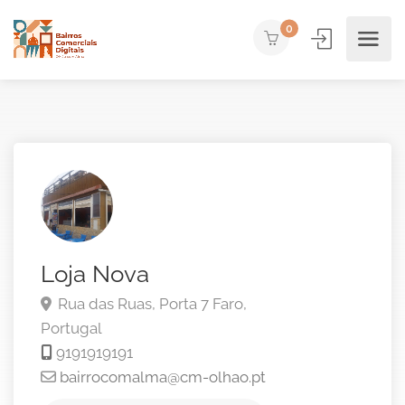
0
Loja Nova
Rua das Ruas, Porta 7
Faro,
Portugal
9191919191
bairrocomalma@cm-olhao.pt