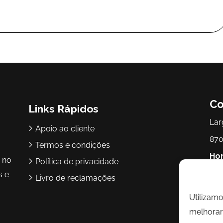
Co
Links Rápidos
Lar
Apoio ao cliente
870
Termos e condições
Hor
r no
Política de privacidade
17h
s e
Livro de reclamações
Utilizam
Te
melhorar 
Ema