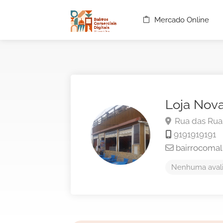
Mercado Online
Loja Nov
Rua das Ruas
9191919191
bairrocoma
Nenhuma avali