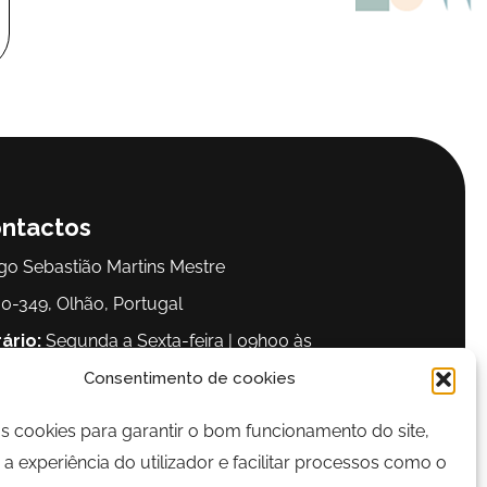
ntactos
go Sebastião Martins Mestre
0-349, Olhão, Portugal
ário:
Segunda a Sexta-feira | 09h00 às
00
Consentimento de cookies
os cookies para garantir o bom funcionamento do site,
lefone:
289 700 120
a experiência do utilizador e facilitar processos como o
il:
bairrocomalma@cm-olhao.pt