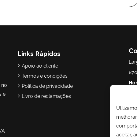
Co
Links Rápidos
Lar
Apoio ao cliente
870
Termos e condições
Hor
r no
Política de privacidade
17h
s e
Livro de reclamações
Utilizam
Te
melhorar 
Ema
comporta
VA
aceitar, 