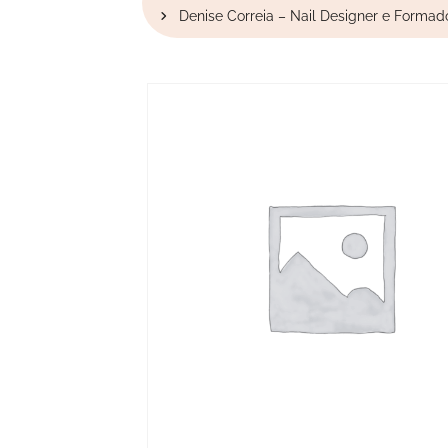
Denise Correia – Nail Designer e Formad