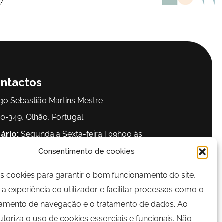
ntactos
go Sebastião Martins Mestre
0-349, Olhão, Portugal
ário:
Segunda a Sexta-feira | 09h00 às
00
Consentimento de cookies
os cookies para garantir o bom funcionamento do site,
lefone:
289 700 120
a experiência do utilizador e facilitar processos como o
il:
bairrocomalma@cm-olhao.pt
mento de navegação e o tratamento de dados. Ao
autoriza o uso de cookies essenciais e funcionais. Não