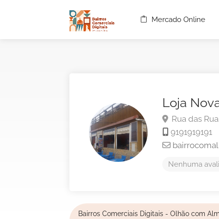
Mercado Online
Loja Nov
Rua das Ruas
9191919191
bairrocoma
Nenhuma avali
Bairros Comerciais Digitais - Olhão com Al