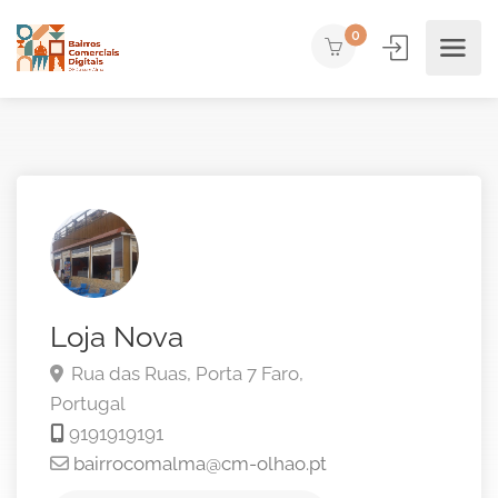
0
Loja Nova
Rua das Ruas, Porta 7
Faro,
Portugal
9191919191
bairrocomalma@cm-olhao.pt