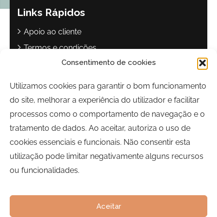
Links Rápidos
Apoio ao cliente
Termos e condições
Consentimento de cookies
Política de privacidade
Livro de reclamações
Utilizamos cookies para garantir o bom funcionamento
do site, melhorar a experiência do utilizador e facilitar
Contactos
processos como o comportamento de navegação e o
Largo Sebastião Martins Mestre
tratamento de dados. Ao aceitar, autoriza o uso de
8700-349, Olhão, Portugal
cookies essenciais e funcionais. Não consentir esta
Horário:
Segunda a Sexta-feira | 09h00 às 17h00
utilização pode limitar negativamente alguns recursos
ou funcionalidades.
Telefone:
289 700 120
Email:
bairrocomalma@cm-olhao.pt
Aceitar