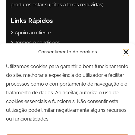
produtos estar sujeitos a taxas reduzidas).
Links Rápidos
Apoio ao cliente
Termos e condições
Consentimento de cookies
Política de privacidade
Livro de reclamações
Utilizamos cookies para garantir o bom funcionamento
do site, melhorar a experiência do utilizador e facilitar
Contactos
processos como o comportamento de navegação e o
Largo Sebastião Martins Mestre
tratamento de dados. Ao aceitar, autoriza o uso de
8700-349, Olhão, Portugal
cookies essenciais e funcionais. Não consentir esta
Horário:
Segunda a Sexta-feira | 09h00 às 17h00
utilização pode limitar negativamente alguns recursos
ou funcionalidades.
Telefone:
289 700 120