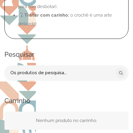
para não desbotar).
Tratar com carinho:
o crochê é uma arte
delicada!
Pesquisar
Procurar
por:
Carrinho
Nenhum produto no carrinho.