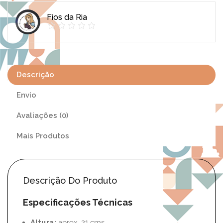
Coleção
Fios da Ria
Winnie
the
Pooh
Descrição
Envio
Avaliações (0)
Mais Produtos
Descrição Do Produto
Especificações Técnicas
Altura:
aprox. 21 cms.