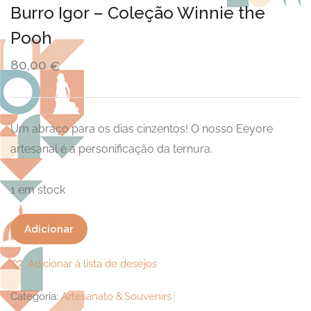
Burro Igor – Coleção Winnie the
Pooh
80,00
€
Um abraço para os dias cinzentos! O nosso Eeyore
artesanal é a personificação da ternura.
1 em stock
Quantidade
Adicionar
de
Burro
Adicionar á lista de desejos
Igor
Categoria:
Artesanato & Souvenirs
-