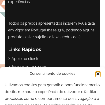
experiências.
Todos os preços apresentados incluem IVA à taxa
em vigor em Portugal (base 23%, podendo alguns
produtos estar sujeitos a taxas reduzidas).
Links Rápidos
Apoio ao cliente
Termos e condições
Consentimento de cookies
Política de privacidade
Livro de reclamações
Utilizamos cookies para garantir o bom funcionamento
do site, melhorar a experiência do utilizador e facilitar
Contactos
processos como o comportamento de navegação e o
Largo Sebastião Martins Mestre