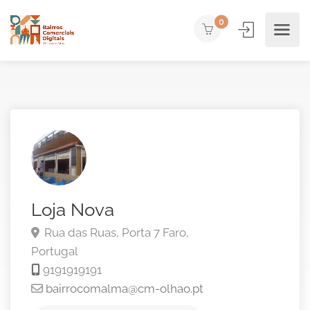
0
Loja Nova
Rua das Ruas, Porta 7
Faro,
Portugal
9191919191
bairrocomalma@cm-olhao.pt