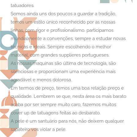
tatuadores.
Somos ainda uns dos poucos a guardar a tradição,
temos um estilo único reconhecido por as nossas
linhas, com rigor e profissionalismo. participamos
mundialmente a convenções, sempre a estudar novas
técnicas e ideais. Sempre escolhendo o melhor
material, com grandes supplieres portugueses.
As nossas maquinas são última de tecnologia, são
silenciosas e proporcionam uma experiência mais
agradável e menos dolorosa.
Em termos de preço, temos uma boa relação preço e
qualidade. Lembrem se que, nesta área os mais barato
acaba por ser sempre muito caro, fazemos muitos
cover up de tatuagens feitas ao desbarato.
A pele é um santuário para nós, não deixem qualquer
sapateiro vos violar a pele.