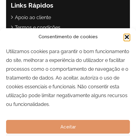
Links Rápidos
Apoio ao cliente
Termos e condições
Consentimento de cookies
Política de privacidade
Livro de reclamações
Utilizamos cookies para garantir o bom funcionamento
do site, melhorar a experiência do utilizador e facilitar
Contactos
processos como o comportamento de navegação e o
Largo Sebastião Martins Mestre
tratamento de dados. Ao aceitar, autoriza o uso de
8700-349, Olhão, Portugal
cookies essenciais e funcionais. Não consentir esta
Horário:
Segunda a Sexta-feira | 09h00 às 17h00
utilização pode limitar negativamente alguns recursos
ou funcionalidades.
Telefone:
289 700 120
Email:
bairrocomalma@cm-olhao.pt
Aceitar