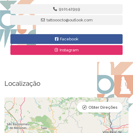
910142959
tattooocto@outlook.com
Facebook
Instagram
Localização
Obter Direções