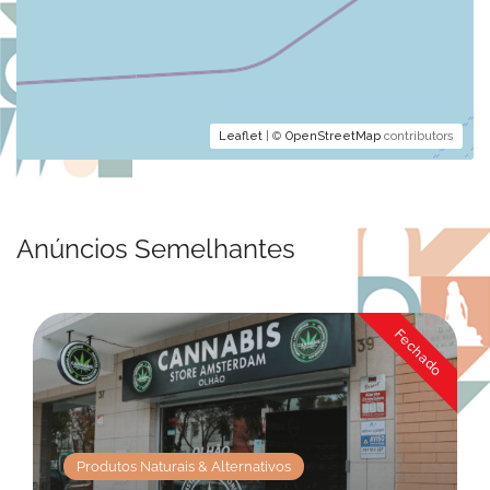
Leaflet
| ©
OpenStreetMap
contributors
Anúncios Semelhantes
Fechado
ernativos
Beleza & Cuidado Pessoal