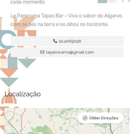
cada momento.
Le Panorama Tapas Bar – Viva o sabor do Algarve,
com os pés na terra e os olhos no horizonte.
914069298
lepanorama@gmail.com
Localização
Obter Direções