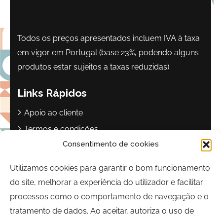
Todos os preços apresentados incluem IVA à taxa
em vigor em Portugal (base 23%, podendo alguns
produtos estar sujeitos a taxas reduzidas).
Links Rápidos
Apoio ao cliente
Termos e condições
Consentimento de cookies
Política de privacidade
Livro de reclamações
Utilizamos cookies para garantir o bom funcionamento
do site, melhorar a experiência do utilizador e facilitar
Contactos
processos como o comportamento de navegação e o
Largo Sebastião Martins Mestre
tratamento de dados. Ao aceitar, autoriza o uso de
8700-349, Olhão, Portugal