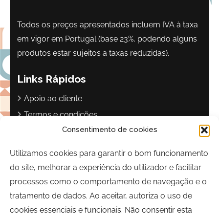
Todos os preços apresentados incluem IVA à taxa
em vigor em Portugal (base 23%, podendo alguns
produtos estar sujeitos a taxas reduzidas).
Links Rápidos
Apoio ao cliente
Termos e condições
Consentimento de cookies
Política de privacidade
Livro de reclamações
Utilizamos cookies para garantir o bom funcionamento
do site, melhorar a experiência do utilizador e facilitar
Contactos
processos como o comportamento de navegação e o
Largo Sebastião Martins Mestre
tratamento de dados. Ao aceitar, autoriza o uso de
8700-349, Olhão, Portugal
cookies essenciais e funcionais. Não consentir esta