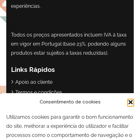
experiências.
Todos os preços apresentados incluem IVA à taxa
em vigor em Portugal (base 23%, podendo alguns
produtos estar sujeitos a taxas reduzidas).
Links Rápidos
Apoio ao cliente
Termos e condições
Consentimento de cookies
Política de privacidade
Livro de reclamações
Utilizamos cookies para garantir o bom funcionamento
do site, melhorar a experiência do utilizador e facilitar
Contactos
processos como o comportamento de navegação e o
Largo Sebastião Martins Mestre