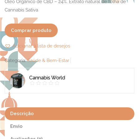
Óleo Orgânico de CBD – 24%. Extrato natural de folha de
Cannabis Sativa
Comprar produto
Adicionar á lista de desejos
Categoria:
Saúde & Bem-Estar
Cannabis World
Descrição
Envio