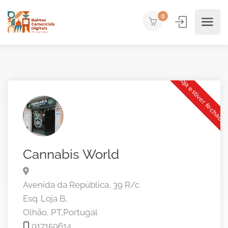
0
Loja estiver fechada
Cannabis World
Avenida da República, 39 R/c
Esq. Loja B,
Olhão,
PT,
Portugal
917159614