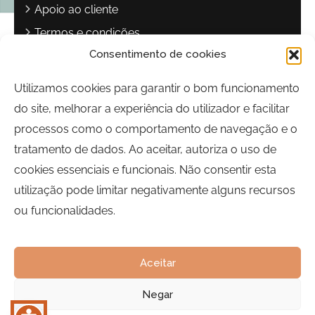
Apoio ao cliente
Termos e condições
Consentimento de cookies
Política de privacidade
Livro de reclamações
Utilizamos cookies para garantir o bom funcionamento
do site, melhorar a experiência do utilizador e facilitar
Contactos
processos como o comportamento de navegação e o
Largo Sebastião Martins Mestre
tratamento de dados. Ao aceitar, autoriza o uso de
8700-349, Olhão, Portugal
cookies essenciais e funcionais. Não consentir esta
Horário:
Segunda a Sexta-feira | 09h00 às 17h00
utilização pode limitar negativamente alguns recursos
ou funcionalidades.
Telefone:
289 700 120
Email:
bairrocomalma@cm-olhao.pt
Aceitar
Negar