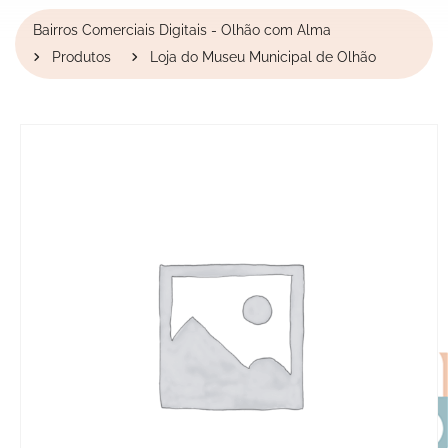
Bairros Comerciais Digitais - Olhão com Alma
Produtos
Loja do Museu Municipal de Olhão