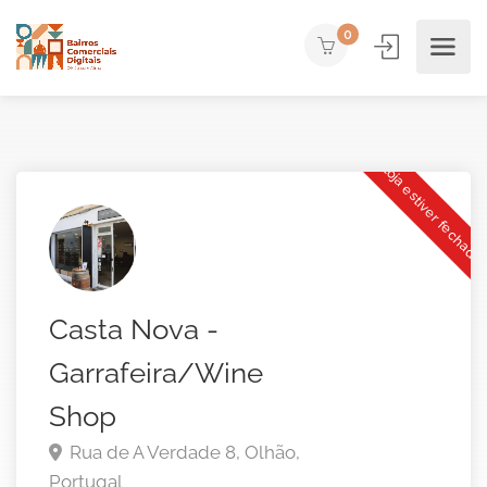
0
Loja estiver fechada
Casta Nova -
Garrafeira/Wine
Shop
Rua de A Verdade 8,
Olhão,
Portugal