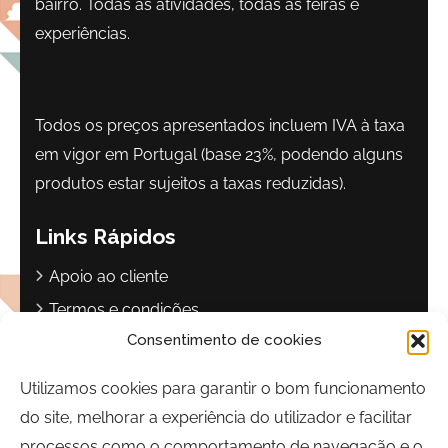
bairro. Todas as atividades, todas as feiras e
experiências.
Todos os preços apresentados incluem IVA à taxa
em vigor em Portugal (base 23%, podendo alguns
produtos estar sujeitos a taxas reduzidas).
Links Rápidos
Apoio ao cliente
Termos e condições
Consentimento de cookies
Política de privacidade
Livro de reclamações
Utilizamos cookies para garantir o bom funcionamento
do site, melhorar a experiência do utilizador e facilitar
Contactos
processos como o comportamento de navegação e o