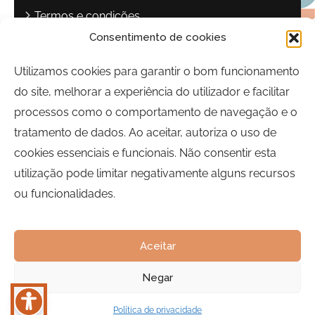
Termos e condições
Consentimento de cookies
Política de privacidade
Livro de reclamações
Utilizamos cookies para garantir o bom funcionamento
do site, melhorar a experiência do utilizador e facilitar
Contactos
processos como o comportamento de navegação e o
Largo Sebastião Martins Mestre
tratamento de dados. Ao aceitar, autoriza o uso de
8700-349, Olhão, Portugal
cookies essenciais e funcionais. Não consentir esta
Horário:
Segunda a Sexta-feira | 09h00 às 17h00
utilização pode limitar negativamente alguns recursos
ou funcionalidades.
Telefone:
289 700 120
Email:
bairrocomalma@cm-olhao.pt
Aceitar
Negar
Política de privacidade