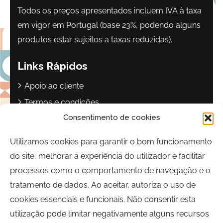
Todos os preços apresentados incluem IVA à taxa
em vigor em Portugal (base 23%, podendo alguns
produtos estar sujeitos a taxas reduzidas).
Links Rápidos
Apoio ao cliente
Termos e condições
Consentimento de cookies
Política de privacidade
Livro de reclamações
Utilizamos cookies para garantir o bom funcionamento
do site, melhorar a experiência do utilizador e facilitar
Contactos
processos como o comportamento de navegação e o
Largo Sebastião Martins Mestre
tratamento de dados. Ao aceitar, autoriza o uso de
8700-349, Olhão, Portugal
cookies essenciais e funcionais. Não consentir esta
Horário:
Segunda a Sexta-feira | 09h00 às 17h00
utilização pode limitar negativamente alguns recursos