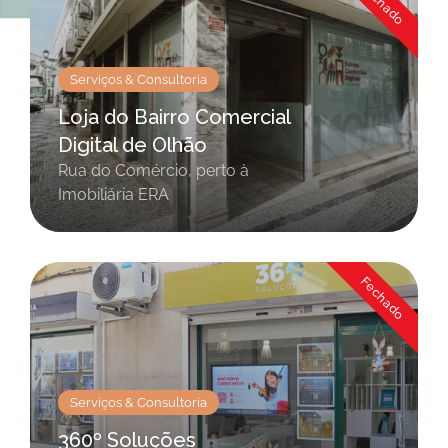
Fechado
Serviços & Consultoria
Loja do Bairro Comercial
Digital de Olhão
Rua do Comércio, perto à
Imobiliária ERA
Fechado
Serviços & Consultoria
360º Soluções