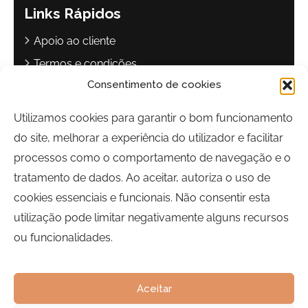
Links Rápidos
Apoio ao cliente
Termos e condições
Consentimento de cookies
Política de privacidade
Livro de reclamações
Utilizamos cookies para garantir o bom funcionamento
do site, melhorar a experiência do utilizador e facilitar
Contactos
processos como o comportamento de navegação e o
Largo Sebastião Martins Mestre
tratamento de dados. Ao aceitar, autoriza o uso de
8700-349, Olhão, Portugal
cookies essenciais e funcionais. Não consentir esta
Horário:
Segunda a Sexta-feira | 09h00 às 17h00
utilização pode limitar negativamente alguns recursos
ou funcionalidades.
Telefone:
289 700 120
Email:
bairrocomalma@cm-olhao.pt
Aceitar