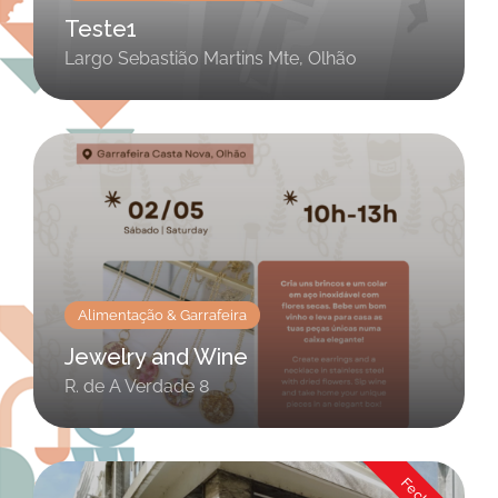
Teste1
Largo Sebastião Martins Mte, Olhão
Alimentação & Garrafeira
Jewelry and Wine
R. de A Verdade 8