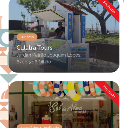
Fechado
Turismo
Culatra Tours
Jardim Patrão Joaquim Lopes,
8700-306 Olhão
Fechado
Acessórios & Joalharia