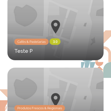
Cafés & Pastelarias
Teste P
Produtos Frescos & Regionais