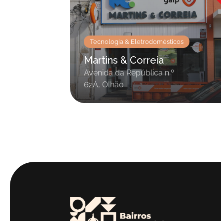
Tecnologia & Eletrodomésticos
Martins & Correia
Avenida da República n.º
62A, Olhão