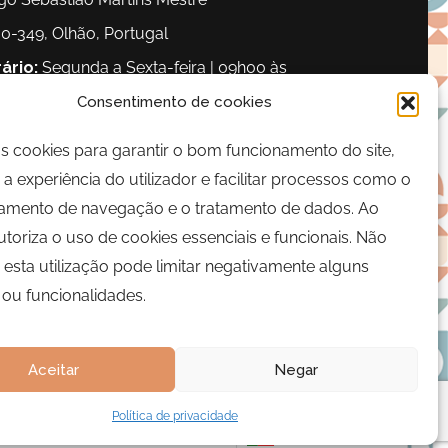
0-349, Olhão, Portugal
ário:
Segunda a Sexta-feira | 09h00 às
00
Consentimento de cookies
os cookies para garantir o bom funcionamento do site,
lefone:
289 700 120
a experiência do utilizador e facilitar processos como o
il:
bairrocomalma@cm-olhao.pt
mento de navegação e o tratamento de dados. Ao
autoriza o uso de cookies essenciais e funcionais. Não
 esta utilização pode limitar negativamente alguns
 ou funcionalidades.
Aceitar
Negar
Política de privacidade
Português