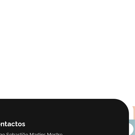
ntactos
go Sebastião Martins Mestre