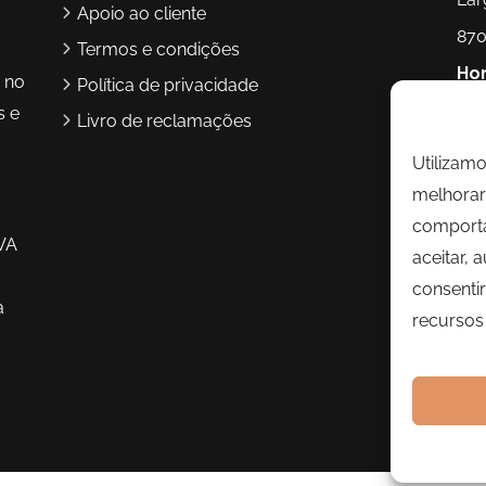
Apoio ao cliente
870
Termos e condições
Hor
r no
Política de privacidade
17h
s e
Livro de reclamações
Utilizam
Te
melhorar 
Ema
comporta
VA
aceitar, 
consentir
a
recursos