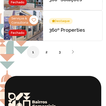
Fechado
Serviços &
Destaque
Consultoria
360º Properties
Fechado
1
2
3