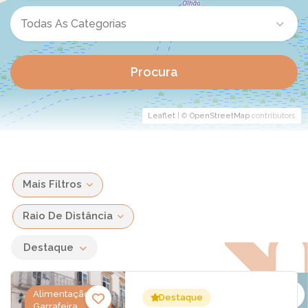
Todas As Categorias
Procura
Leaflet
| ©
OpenStreetMap
contributors
Mais Filtros
Raio De Distância
Destaque
Alimentação &
Destaque
Garrafeira,