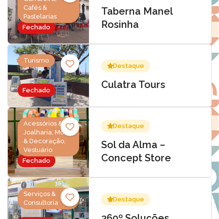
Cafés &
Taberna Manel
Pastelarias
Rosinha
Fechado
Turismo
Destaque
Culatra Tours
Fechado
Acessórios &
Destaque
Joalharia, Moda
& Decoração,
Sol da Alma –
Vestuário
Concept Store
Fechado
Serviços &
Destaque
Consultoria
360º Soluções