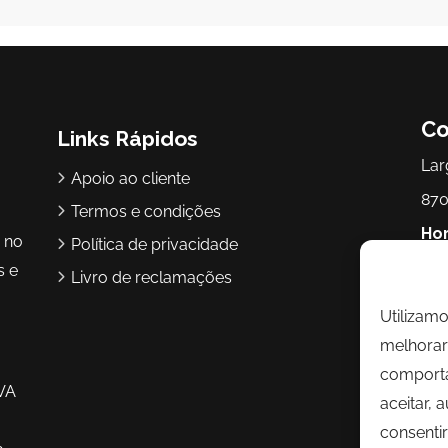
Co
Links Rápidos
Lar
Apoio ao cliente
870
Termos e condições
Hor
r no
Política de privacidade
17h
s e
Livro de reclamações
Utilizam
Te
melhorar 
Ema
comporta
VA
aceitar, 
consentir