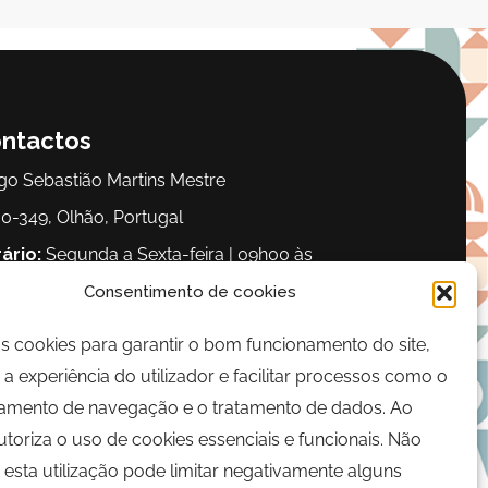
ntactos
go Sebastião Martins Mestre
0-349, Olhão, Portugal
ário:
Segunda a Sexta-feira | 09h00 às
00
Consentimento de cookies
os cookies para garantir o bom funcionamento do site,
lefone:
289 700 120
a experiência do utilizador e facilitar processos como o
il:
bairrocomalma@cm-olhao.pt
mento de navegação e o tratamento de dados. Ao
autoriza o uso de cookies essenciais e funcionais. Não
 esta utilização pode limitar negativamente alguns