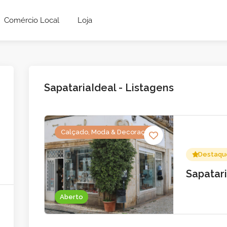
Comércio Local
Loja
SapatariaIdeal - Listagens
Calçado, Moda & Decoração
Destaqu
Sapatar
Aberto