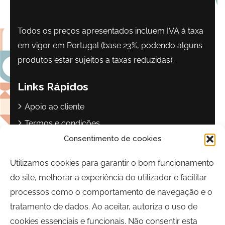
Todos os preços apresentados incluem IVA à taxa
em vigor em Portugal (base 23%, podendo alguns
produtos estar sujeitos a taxas reduzidas).
Links Rápidos
Apoio ao cliente
Termos e condições
Consentimento de cookies
Política de privacidade
Livro de reclamações
Utilizamos cookies para garantir o bom funcionamento
do site, melhorar a experiência do utilizador e facilitar
Contactos
processos como o comportamento de navegação e o
Largo Sebastião Martins Mestre
tratamento de dados. Ao aceitar, autoriza o uso de
8700-349, Olhão, Portugal
cookies essenciais e funcionais. Não consentir esta