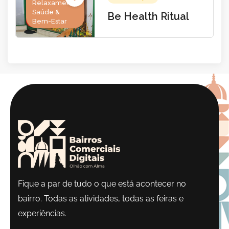
Relaxamento,
Saúde &
Be Health Ritual
Fechado
Bem-Estar
Fique a par de tudo o que está acontecer no
bairro. Todas as atividades, todas as feiras e
experiências.