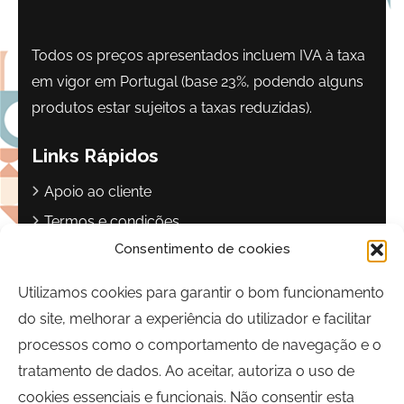
Todos os preços apresentados incluem IVA à taxa
em vigor em Portugal (base 23%, podendo alguns
produtos estar sujeitos a taxas reduzidas).
Links Rápidos
Apoio ao cliente
Termos e condições
Consentimento de cookies
Política de privacidade
Livro de reclamações
Utilizamos cookies para garantir o bom funcionamento
do site, melhorar a experiência do utilizador e facilitar
Contactos
processos como o comportamento de navegação e o
Largo Sebastião Martins Mestre
tratamento de dados. Ao aceitar, autoriza o uso de
8700-349, Olhão, Portugal
cookies essenciais e funcionais. Não consentir esta