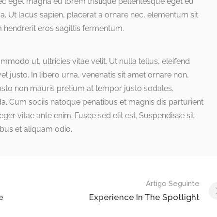
nec eget magna eu lorem tristique pellentesque eget eu
a. Ut lacus sapien, placerat a ornare nec, elementum sit
 hendrerit eros sagittis fermentum.
odo ut, ultricies vitae velit. Ut nulla tellus, eleifend
el justo. In libero urna, venenatis sit amet ornare non,
justo non mauris pretium at tempor justo sodales.
a. Cum sociis natoque penatibus et magnis dis parturient
ger vitae ante enim. Fusce sed elit est. Suspendisse sit
bus et aliquam odio.
Artigo Seguinte
e
Experience In The Spotlight