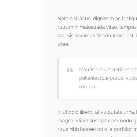
Nam nisl lacus, dignissim ac tristi
rutrum in malesuada vitae, tempus
facilisis. Vivamus tincidunt orci est,
vitae.
Mauris aliquet ultricies a
pellentesque purus, vulp
rutrum.
In ut odio libero, at vulputate urna
magna. Etiam suscipit commodo grav
risus nibh laoreet odio, a porttitor