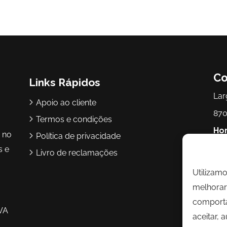
Co
Links Rápidos
Lar
Apoio ao cliente
870
Termos e condições
Hor
r no
Política de privacidade
17h
s e
Livro de reclamações
Utilizam
Te
melhorar 
Ema
comporta
VA
aceitar, 