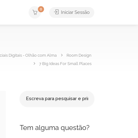
0
Iniciar Sessão
iais Digitais - Olhão com Alma
Room Design
7 Big Ideas For Small Places
Tem alguma questão?