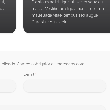
 ut,
Dignissim ac tristique ut, scelerisque eu
gula
massa. Vestibulum ligula nunc, rutrum in
malesuada vitae, tempus sed augue.
Curabitur quis lectus
*
ublicado.
Campos obrigatórios marcados com
*
E-mail