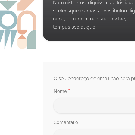
Nam nisl lacus, dignissim ac tristique
scelerisque eu massa. Vestibulum li
nunc, rutrum in malesuada vitae,
tempus sed augue.
O seu endereço de email não será p
*
Nome
*
Comentário