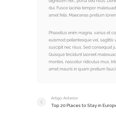
dignissim nec, porta sed risus. Do
dui. Fusce lacinia tempor malesuad
amet felis. Maecenas pretium lorem
Phasellus enim magna, varius et comm
euismod pellentesque vel, sagittis v
suscipit nec risus. Sed consequat 
Quisque tincidunt laoreet malesuad
montes, nascetur ridiculus mus. Inte
amet mauris in quam pretium fauci
Post
Artigo Anterior
navigation
Top 20 Places to Stay in Europ