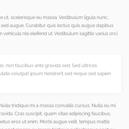
que ut, scelerisque eu massa. Vestibulum ligula nunc,
 sed augue. Curabitur quis lectus quis augue dapibus
 in vehicula nisi eleifend ut. Vestibulum sagittis varius orci
nte, non faucibus ante gravida sed. Sed ultrices
utate volutpat ipsum hendrerit sed neque sed sapien
. Nulla tristique mi a massa convallis cursus. Nulla eu mi
ida. Cras suscipit, quam vitae adipiscing faucibus,
 metus eros ut enim. Morbi augue velit, tempus mattis