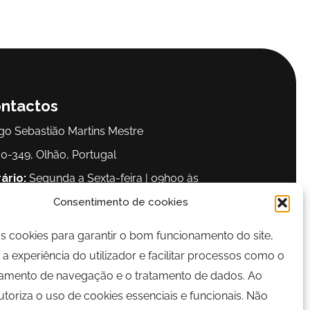
ntactos
go Sebastião Martins Mestre
0-349, Olhão, Portugal
ário:
Segunda a Sexta-feira | 09h00 às
00
Consentimento de cookies
os cookies para garantir o bom funcionamento do site,
lefone:
289 700 120
a experiência do utilizador e facilitar processos como o
il:
bairrocomalma@cm-olhao.pt
mento de navegação e o tratamento de dados. Ao
autoriza o uso de cookies essenciais e funcionais. Não